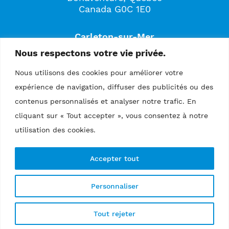
Canada G0C 1E0
Carleton-sur-Mer
561B, boulevard Perron
Nous respectons votre vie privée.
Carleton-sur-Mer, Québec
Canada G0C 1J0
Nous utilisons des cookies pour améliorer votre
expérience de navigation, diffuser des publicités ou des
contenus personnalisés et analyser notre trafic. En
cliquant sur « Tout accepter », vous consentez à notre
utilisation des cookies.
Accepter tout
Politique de confidentialité
Personnaliser
Copyright © 2026 Tous droits réservés
Physio Amplitude
Design :
scantin.com
Tout rejeter
Programmation :
lewebsimple.ca