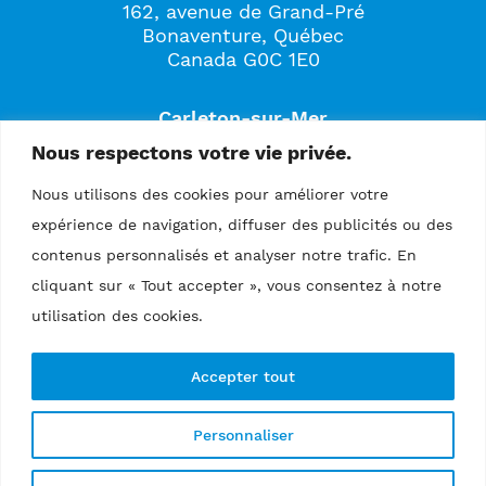
162, avenue de Grand-Pré
Bonaventure, Québec
Canada G0C 1E0
Carleton-sur-Mer
561B, boulevard Perron
Nous respectons votre vie privée.
Carleton-sur-Mer, Québec
Canada G0C 1J0
Nous utilisons des cookies pour améliorer votre
expérience de navigation, diffuser des publicités ou des
contenus personnalisés et analyser notre trafic. En
cliquant sur « Tout accepter », vous consentez à notre
utilisation des cookies.
Accepter tout
Politique de confidentialité
Personnaliser
Copyright © 2026 Tous droits réservés
Physio Amplitude
Design :
scantin.com