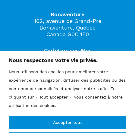
Bonaventure
162, avenue de Grand-Pré
Bonaventure, Québec
Canada G0C 1E0
Carleton-sur-Mer
561B, boulevard Perron
Nous respectons votre vie privée.
Carleton-sur-Mer, Québec
Canada G0C 1J0
Nous utilisons des cookies pour améliorer votre
expérience de navigation, diffuser des publicités ou des
contenus personnalisés et analyser notre trafic. En
cliquant sur « Tout accepter », vous consentez à notre
utilisation des cookies.
Accepter tout
Politique de confidentialité