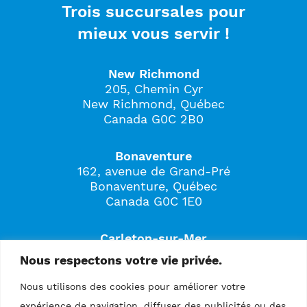
Trois succursales pour
mieux vous servir !
New Richmond
205, Chemin Cyr
New Richmond, Québec
Canada G0C 2B0
Bonaventure
162, avenue de Grand-Pré
Bonaventure, Québec
Canada G0C 1E0
Carleton-sur-Mer
561B, boulevard Perron
Nous respectons votre vie privée.
Carleton-sur-Mer, Québec
Canada G0C 1J0
Nous utilisons des cookies pour améliorer votre
expérience de navigation, diffuser des publicités ou des