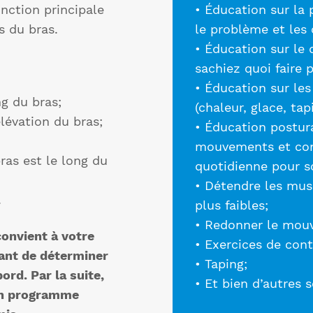
onction principale
• Éducation sur la
s du bras.
le problème et les 
• Éducation sur le 
sachiez quoi faire p
• Éducation sur le
ng du bras;
(chaleur, glace, tap
évation du bras;
• Éducation postur
mouvements et com
ras est le long du
quotidienne pour s
• Détendre les mus
.
plus faibles;
• Redonner le mouv
convient à votre
• Exercices de cont
rtant de déterminer
• Taping;
rd. Par la suite,
• Et bien d’autres 
 un programme