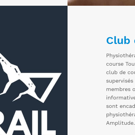
Club 
Physiothér
course Tout
club de co
supervisés
membres on
informative
sont encad
physiothér
Amplitude