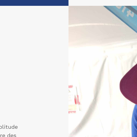
plitude
ire des