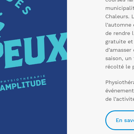
municipali
Chaleurs. 
l’automne 
de rendre 
gratuite e
d’amasser d
saison, un
récolté le 
Physiothéra
événement 
de l’activi
En sav